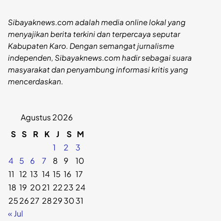
Sibayaknews.com adalah media online lokal yang
menyajikan berita terkini dan terpercaya seputar
Kabupaten Karo. Dengan semangat jurnalisme
independen, Sibayaknews.com hadir sebagai suara
masyarakat dan penyambung informasi kritis yang
mencerdaskan.
Agustus 2026
S
S
R
K
J
S
M
1
2
3
4
5
6
7
8
9
10
11
12
13
14
15
16
17
18
19
20
21
22
23
24
25
26
27
28
29
30
31
« Jul