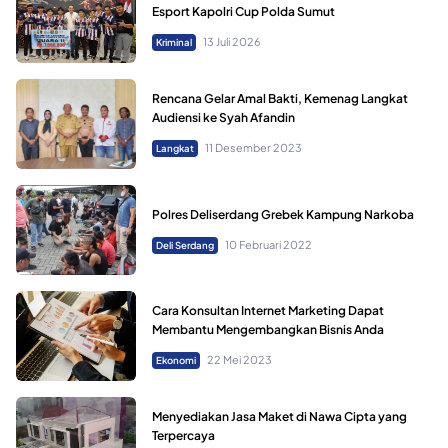
Esport Kapolri Cup Polda Sumut
13 Juli 2026
Kriminal
Rencana Gelar Amal Bakti, Kemenag Langkat
Audiensi ke Syah Afandin
11 Desember 2023
Langkat
Polres Deliserdang Grebek Kampung Narkoba
10 Februari 2022
Deli Serdang
Cara Konsultan Internet Marketing Dapat
Membantu Mengembangkan Bisnis Anda
22 Mei 2023
Ekonomi
Menyediakan Jasa Maket di Nawa Cipta yang
Terpercaya