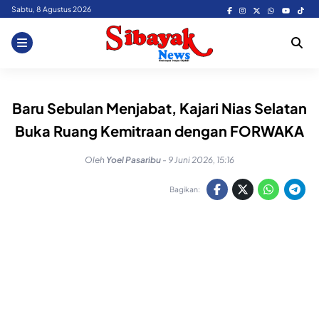
Skip
Sabtu, 8 Agustus 2026
to
content
Baru Sebulan Menjabat, Kajari Nias Selatan
Buka Ruang Kemitraan dengan FORWAKA
Oleh
Yoel Pasaribu
-
9 Juni 2026, 15:16
Bagikan: