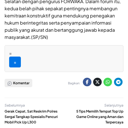
Selatan dengan pengurus FORWAKA. Dalam forum itu,
kedua belah pihak sepakat pentingnya membangun
kemitraan konstruktif guna mendukung penegakan
hukum berintegritas serta penyampaian informasi
publik yang akurat dan bertanggung jawab kepada
masyarakat.(SP/SN)
=
=
Komentar
Bagikan:
Sebelumnya
Selanjutnya
Gerak Cepat, Sat Reskrim Polres
5 Tips Memilih Tempat Top Up
Sergai Tangkap Spesialis Pencuri
Game Online yang Aman dan
Mobil Pick Up L300
Terpercaya