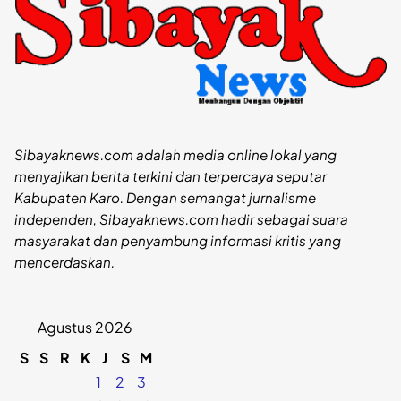
Sibayaknews.com adalah media online lokal yang
menyajikan berita terkini dan terpercaya seputar
Kabupaten Karo. Dengan semangat jurnalisme
independen, Sibayaknews.com hadir sebagai suara
masyarakat dan penyambung informasi kritis yang
mencerdaskan.
Agustus 2026
S
S
R
K
J
S
M
1
2
3