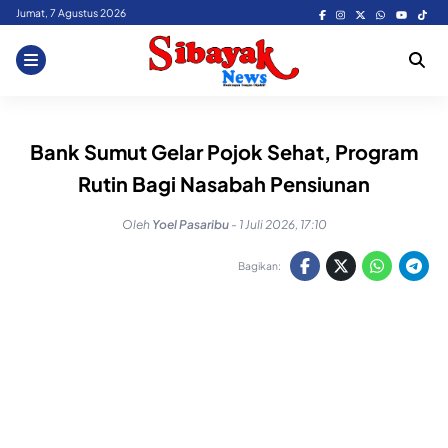
Skip
Jumat, 7 Agustus 2026
to
content
Bank Sumut Gelar Pojok Sehat, Program
Rutin Bagi Nasabah Pensiunan
Oleh
Yoel Pasaribu
-
1 Juli 2026, 17:10
Bagikan: