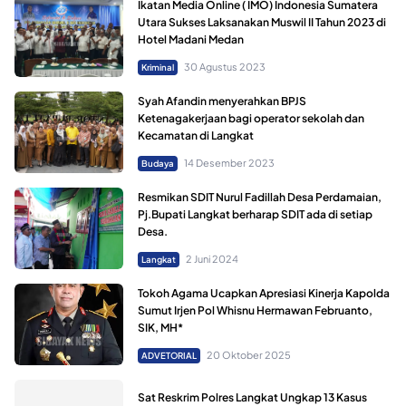
Ikatan Media Online ( IMO) Indonesia Sumatera
Utara Sukses Laksanakan Muswil II Tahun 2023 di
Hotel Madani Medan
30 Agustus 2023
Kriminal
Syah Afandin menyerahkan BPJS
Ketenagakerjaan bagi operator sekolah dan
Kecamatan di Langkat
14 Desember 2023
Budaya
Resmikan SDIT Nurul Fadillah Desa Perdamaian,
Pj.Bupati Langkat berharap SDIT ada di setiap
Desa.
2 Juni 2024
Langkat
Tokoh Agama Ucapkan Apresiasi Kinerja Kapolda
Sumut Irjen Pol Whisnu Hermawan Februanto,
SIK, MH*
20 Oktober 2025
ADVETORIAL
Sat Reskrim Polres Langkat Ungkap 13 Kasus