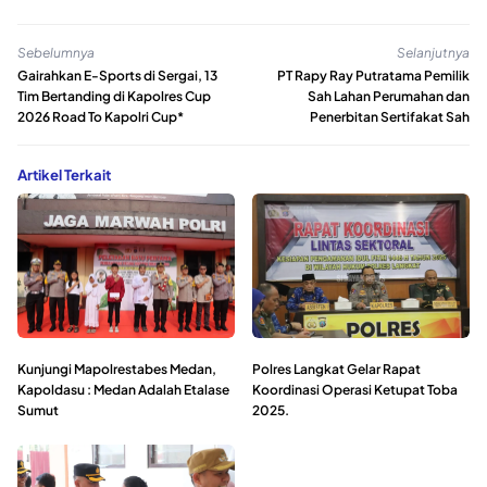
Sebelumnya
Selanjutnya
Gairahkan E-Sports di Sergai, 13
PT Rapy Ray Putratama Pemilik
Tim Bertanding di Kapolres Cup
Sah Lahan Perumahan dan
2026 Road To Kapolri Cup*
Penerbitan Sertifakat Sah
Artikel Terkait
Kunjungi Mapolrestabes Medan,
Polres Langkat Gelar Rapat
Kapoldasu : Medan Adalah Etalase
Koordinasi Operasi Ketupat Toba
Sumut
2025.