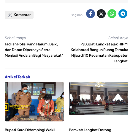
Komentar
Bagikan:
Sebelumnya
Selanjutnya
Jadilah Polisi yang Harum, Baik,
Pj Bupati Langkat ajak HIPMI
dan Dapat Dipercaya Serta
Kolaborasi Bangun Ruang Terbuka
Menjadi Andalan Bagi Masyarakat*
Hijau di 10 Kecamatan Kabupaten
Langkat
Artikel Terkait
Bupati Karo Didampingi Wakil
Pemkab Langkat Dorong