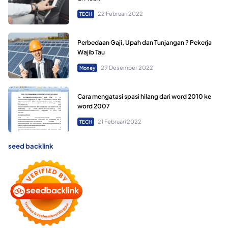
22 Februari 2022
TECH
Perbedaan Gaji, Upah dan Tunjangan ? Pekerja
Wajib Tau
29 Desember 2022
Money
Cara mengatasi spasi hilang dari word 2010 ke
word 2007
21 Februari 2022
TECH
seed backlink