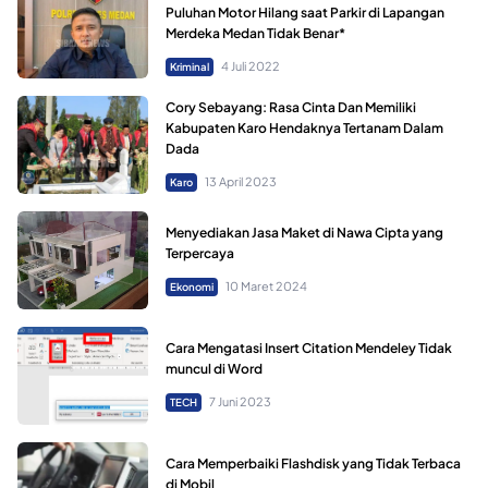
Puluhan Motor Hilang saat Parkir di Lapangan
Merdeka Medan Tidak Benar*
4 Juli 2022
Kriminal
Cory Sebayang: Rasa Cinta Dan Memiliki
Kabupaten Karo Hendaknya Tertanam Dalam
Dada
13 April 2023
Karo
Menyediakan Jasa Maket di Nawa Cipta yang
Terpercaya
10 Maret 2024
Ekonomi
Cara Mengatasi Insert Citation Mendeley Tidak
muncul di Word
7 Juni 2023
TECH
Cara Memperbaiki Flashdisk yang Tidak Terbaca
di Mobil