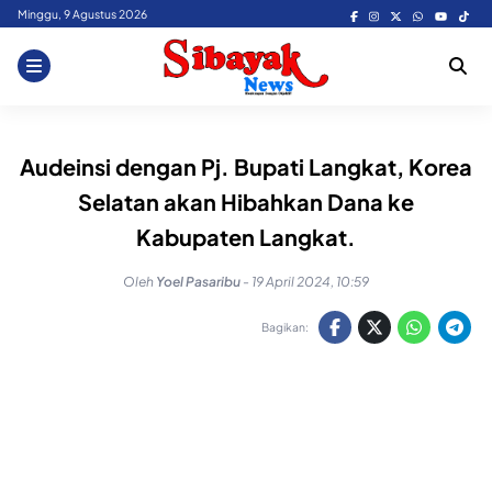
Skip
Minggu, 9 Agustus 2026
to
content
Audeinsi dengan Pj. Bupati Langkat, Korea
Selatan akan Hibahkan Dana ke
Kabupaten Langkat.
Oleh
Yoel Pasaribu
-
19 April 2024, 10:59
Bagikan: