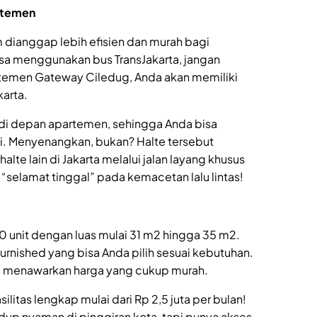
artemen
 dianggap lebih efisien dan murah bagi
iasa menggunakan bus TransJakarta, jangan
rtemen Gateway Ciledug, Anda akan memiliki
arta.
 di depan apartemen, sehingga Anda bisa
i. Menyenangkan, bukan? Halte tersebut
e lain di Jakarta melalui jalan layang khusus
“selamat tinggal” pada kemacetan lalu lintas!
unit dengan luas mulai 31 m2 hingga 35 m2.
 furnished yang bisa Anda pilih sesuai kebutuhan.
ni menawarkan harga yang cukup murah.
litas lengkap mulai dari Rp 2,5 juta per bulan!
dup nyaman di pinggiran kota, tapi punya akses