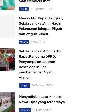
Saat Membeli Obat
19 Agustus 2024
Health
Mewakili Pj. Bupati Langkat,
Sekda Langkat Amril Hadiri
Peluncuran Tahapan Pilgub
dan Wagub Sumut
3 Mei 2024
Medan
Sekda Langkat Amril hadiri
Rapat Paripurna DPRD,
Penyampaian Laporan
Reses dan usulan
pemberhentian Syah
Afandin
16 Februari 2024
Langkat
Menyediakan Jasa Maket di
Nawa Cipta yang Terpercaya
10 Maret 2024
Ekonomi