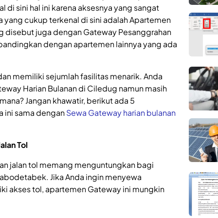
 di sini hal ini karena aksesnya yang sangat
wa yang cukup terkenal di sini adalah Apartemen
g disebut juga dengan Gateway Pesanggrahan
ibandingkan dengan apartemen lainnya yang ada
n memiliki sejumlah fasilitas menarik. Anda
teway Harian Bulanan di Ciledug namun masih
ana? Jangan khawatir, berikut ada 5
a ini sama dengan
Sewa Gateway harian bulanan
alan Tol
gan jalan tol memang menguntungkan bagi
Jabodetabek. Jika Anda ingin menyewa
ki akses tol, apartemen Gateway ini mungkin