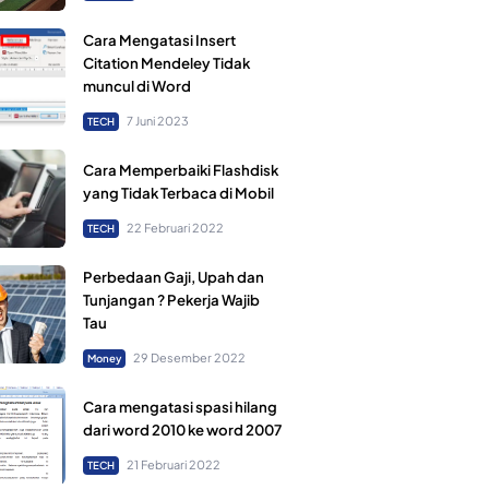
Cara Mengatasi Insert
Citation Mendeley Tidak
muncul di Word
7 Juni 2023
TECH
Cara Memperbaiki Flashdisk
yang Tidak Terbaca di Mobil
22 Februari 2022
TECH
Perbedaan Gaji, Upah dan
Tunjangan ? Pekerja Wajib
Tau
29 Desember 2022
Money
Cara mengatasi spasi hilang
dari word 2010 ke word 2007
21 Februari 2022
TECH