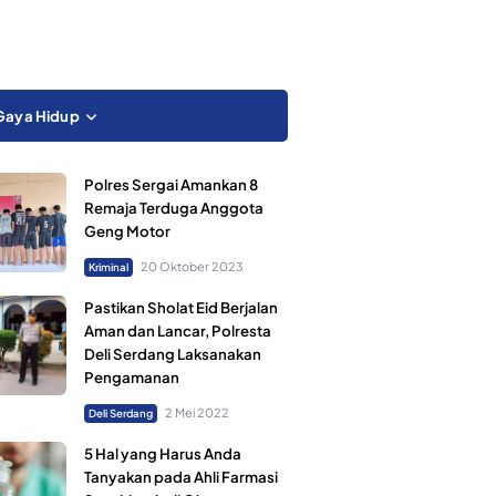
Gaya Hidup
Polres Sergai Amankan 8
Remaja Terduga Anggota
Geng Motor
20 Oktober 2023
Kriminal
Pastikan Sholat Eid Berjalan
Aman dan Lancar, Polresta
Deli Serdang Laksanakan
Pengamanan
2 Mei 2022
Deli Serdang
5 Hal yang Harus Anda
Tanyakan pada Ahli Farmasi