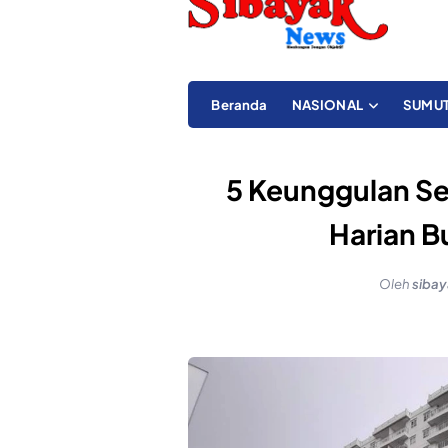
Beranda
NASIONAL
SUMU
5 Keunggulan S
Harian B
Oleh
siba