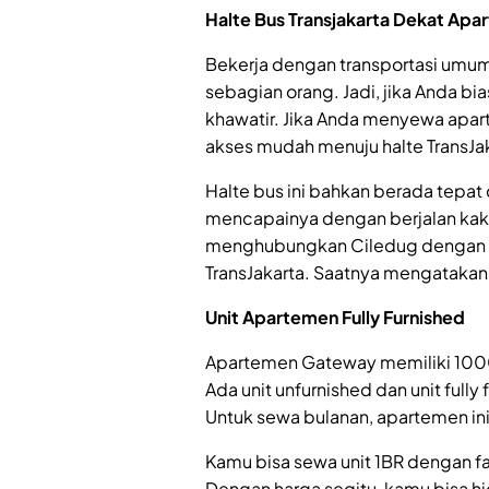
Halte Bus Transjakarta Dekat Ap
Bekerja dengan transportasi umum
sebagian orang. Jadi, jika Anda b
khawatir. Jika Anda menyewa apa
akses mudah menuju halte TransJak
Halte bus ini bahkan berada tepat
mencapainya dengan berjalan kak
menghubungkan Ciledug dengan halt
TransJakarta. Saatnya mengatakan 
Unit Apartemen Fully Furnished
Apartemen Gateway memiliki 1000 
Ada unit unfurnished dan unit fully
Untuk sewa bulanan, apartemen i
Kamu bisa sewa unit 1BR dengan fasi
Dengan harga segitu, kamu bisa hi