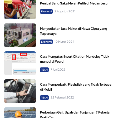
Penjual Sang Saka Merah Putih di Medan Lesu
2 Agustus 2021
Ekonomi
Menyediakan Jasa Maket di Nawa Cipta yang
Terpercaya
10 Maret 2024
Ekonomi
Cara Mengatasi Insert Citation Mendeley Tidak
muncul di Word
7 Juni 2023
TECH
Cara Memperbaiki Flashdisk yang Tidak Terbaca
di Mobil
22 Februari 2022
TECH
Perbedaan Gaji, Upah dan Tunjangan ? Pekerja
Wajib Tau