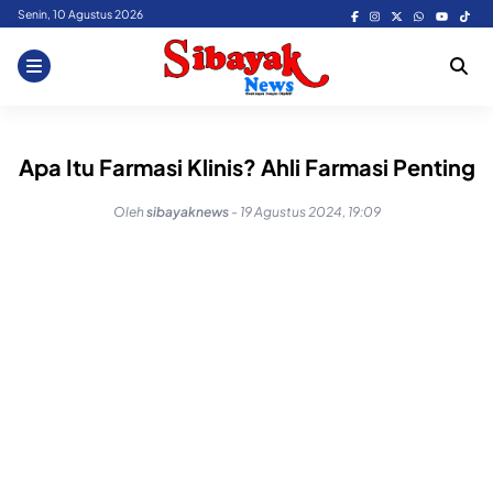
Skip
Senin, 10 Agustus 2026
to
content
Apa Itu Farmasi Klinis? Ahli Farmasi Penting
Oleh
sibayaknews
-
19 Agustus 2024, 19:09