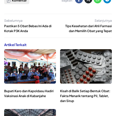
Komentar
Bagikan:
Sebelumnya
Selanjutnya
Pastikan 5 Obat Bebas Ini Ada di
Tips Kesehatan dari Ahli Farmasi
Kotak P3K Anda
dan Memilih Obat yang Tepat
Artikel Terkait
Bupati Karo dan Kapoldasu Hadiri
Kisah di Balik Setiap Bentuk Obat:
Vaksinasi Anak di Kabanjahe
Fakta Menarik tentang Pil, Tablet,
dan Sirup