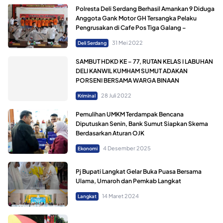
Polresta Deli Serdang Berhasil Amankan 9 Diduga
Anggota Gank Motor GH Tersangka Pelaku
Pengrusakan di Cafe Pos Tiga Galang –
31 Mei 2022
Deli Serdang
SAMBUT HDKD KE – 77, RUTAN KELAS I LABUHAN
DELI KANWIL KUMHAM SUMUT ADAKAN
PORSENI BERSAMA WARGA BINAAN
28 Juli 2022
Kriminal
Pemulihan UMKM Terdampak Bencana
Diputuskan Senin, Bank Sumut Siapkan Skema
Berdasarkan Aturan OJK
4 Desember 2025
Ekonomi
Pj Bupati Langkat Gelar Buka Puasa Bersama
Ulama, Umaroh dan Pemkab Langkat
14 Maret 2024
Langkat