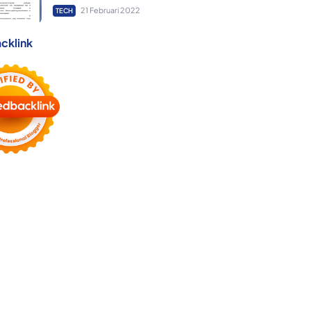
21 Februari 2022
TECH
cklink