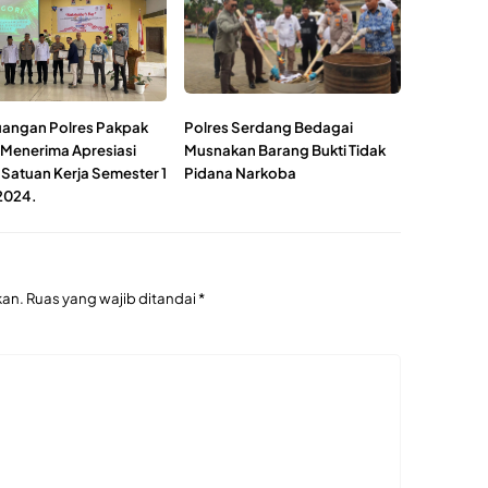
uangan Polres Pakpak
Polres Serdang Bedagai
 Menerima Apresiasi
Musnakan Barang Bukti Tidak
 Satuan Kerja Semester 1
Pidana Narkoba
2024.
kan.
Ruas yang wajib ditandai
*