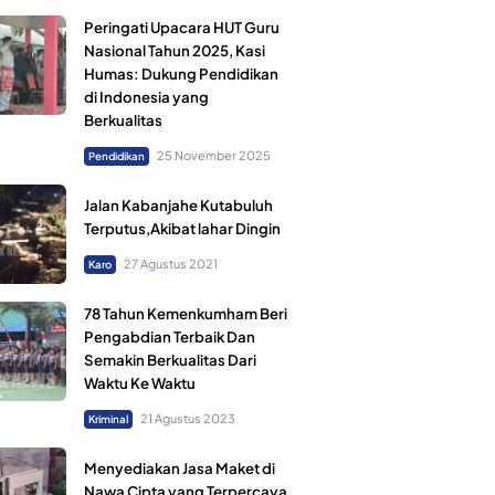
Peringati Upacara HUT Guru
Nasional Tahun 2025, Kasi
Humas: Dukung Pendidikan
di Indonesia yang
Berkualitas
25 November 2025
Pendidikan
Jalan Kabanjahe Kutabuluh
Terputus,Akibat lahar Dingin
27 Agustus 2021
Karo
78 Tahun Kemenkumham Beri
Pengabdian Terbaik Dan
Semakin Berkualitas Dari
Waktu Ke Waktu
21 Agustus 2023
Kriminal
Menyediakan Jasa Maket di
Nawa Cipta yang Terpercaya