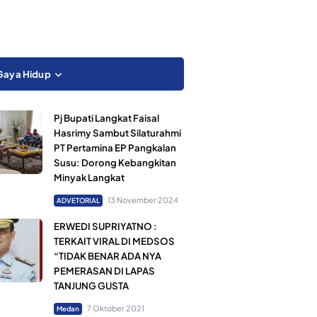
Gaya Hidup
Pj Bupati Langkat Faisal
Hasrimy Sambut Silaturahmi
PT Pertamina EP Pangkalan
Susu: Dorong Kebangkitan
Minyak Langkat
13 November 2024
ADVETORIAL
ERWEDI SUPRIYATNO :
TERKAIT VIRAL DI MEDSOS
“TIDAK BENAR ADA NYA
PEMERASAN DI LAPAS
TANJUNG GUSTA
7 Oktober 2021
Medan