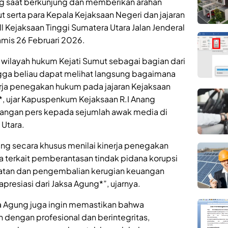
ung saat berkunjung dan memberikan arahan
 serta para Kepala Kejaksaan Negeri dan jajaran
l Kejaksaan Tinggi Sumatera Utara Jalan Jenderal
mis 26 Februari 2026.
 wilayah hukum Kejati Sumut sebagai bagian dari
gga beliau dapat melihat langsung bagaimana
rja penegakan hukum pada jajaran Kejaksaan
”*, ujar Kapuspenkum Kejaksaan R.I Anang
rangan pers kepada sejumlah awak media di
 Utara.
ng secara khusus menilai kinerja penegakan
a terkait pemberantasan tindak pidana korupsi
atan dan pengembalian kerugian keuangan
resiasi dari Jaksa Agung*”, ujarnya.
 Agung juga ingin memastikan bahwa
dengan profesional dan berintegritas,