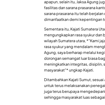
apapun, selain itu, Jaksa Agung j
fasilitas dan sarana prasarana kan
sarana prasarana itu telah berjala
dimanfaatkan demi kepentingan t
Sementara itu, Kajati Sumatera Ut
mengungkapkan rasa syukur dan b
wilayah Sumatera utara, *”Kami ja
rasa syukur yang mendalam mengha
Agung, saya berharap melalui kegi
dorongan semangat luar biasa bagi
meningkatkan integritas, disiplin,
masyarakat”* ungkap Kajati.
Ditambahkan Kajati Sumut, sesuai
untuk terus melaksanakan penegak
juga terus berupaya mengedepank
sehingga masyarakat luas sebagai