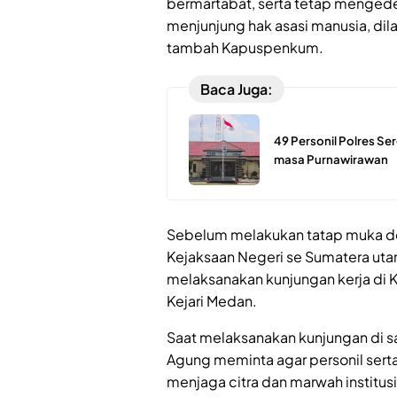
bermartabat, serta tetap menged
menjunjung hak asasi manusia, dila
tambah Kapuspenkum.
Baca Juga:
49 Personil Polres S
masa Purnawirawan
Sebelum melakukan tatap muka de
Kejaksaan Negeri se Sumatera utar
melaksanakan kunjungan kerja di 
Kejari Medan.
Saat melaksanakan kunjungan di sat
Agung meminta agar personil serta
menjaga citra dan marwah institus