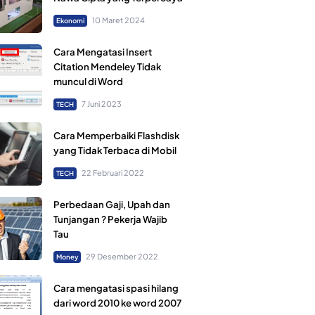
10 Maret 2024
Ekonomi
Cara Mengatasi Insert
Citation Mendeley Tidak
muncul di Word
7 Juni 2023
TECH
Cara Memperbaiki Flashdisk
yang Tidak Terbaca di Mobil
22 Februari 2022
TECH
Perbedaan Gaji, Upah dan
Tunjangan ? Pekerja Wajib
Tau
29 Desember 2022
Money
Cara mengatasi spasi hilang
dari word 2010 ke word 2007