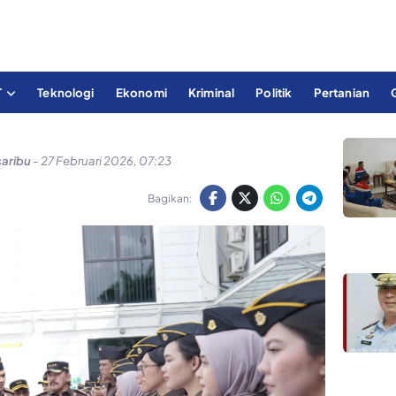
T
Teknologi
Ekonomi
Kriminal
Politik
Pertanian
saribu
-
27 Februari 2026, 07:23
Bagikan: