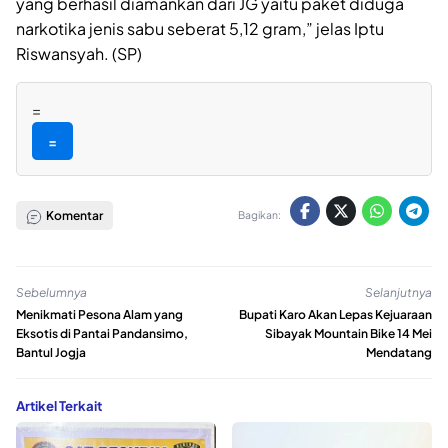
yang berhasil diamankan dari JG yaitu paket diduga
narkotika jenis sabu seberat 5,12 gram,” jelas Iptu
Riswansyah. (SP)
=
=
Komentar
Bagikan:
Sebelumnya
Selanjutnya
Menikmati Pesona Alam yang
Bupati Karo Akan Lepas Kejuaraan
Eksotis di Pantai Pandansimo,
Sibayak Mountain Bike 14 Mei
Bantul Jogja
Mendatang
Artikel Terkait