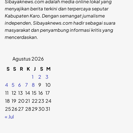
Sibayaknews.com adalah media online lokal yang
menyajikan berita terkini dan terpercaya seputar
Kabupaten Karo. Dengan semangat jurnalisme
independen, Sibayaknews.com hadir sebagai suara
masyarakat dan penyambung informasi kritis yang
mencerdaskan.
Agustus 2026
S
S
R
K
J
S
M
1
2
3
4
5
6
7
8
9
10
11
12
13
14
15
16
17
18
19
20
21
22
23
24
25
26
27
28
29
30
31
« Jul