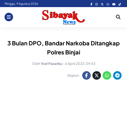
Skip
Minggu, 9 Agustus 2026
to
content
3 Bulan DPO, Bandar Narkoba Ditangkap
Polres Binjai
Oleh
Yoel Pasaribu
-
6 April 2023, 09:43
Bagikan: