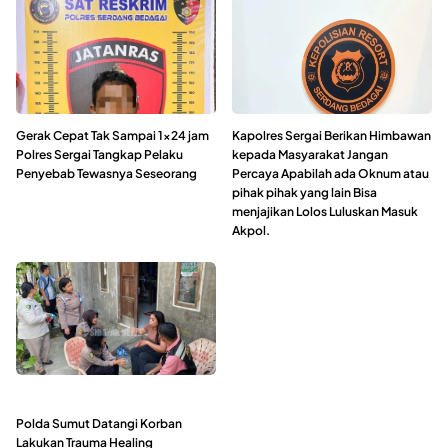
Gerak Cepat Tak Sampai 1×24 jam
Kapolres Sergai Berikan Himbawan
Polres Sergai Tangkap Pelaku
kepada Masyarakat Jangan
Penyebab Tewasnya Seseorang
Percaya Apabilah ada Oknum atau
pihak pihak yang lain Bisa
menjajikan Lolos Luluskan Masuk
Akpol.
Polda Sumut Datangi Korban
Lakukan Trauma Healing