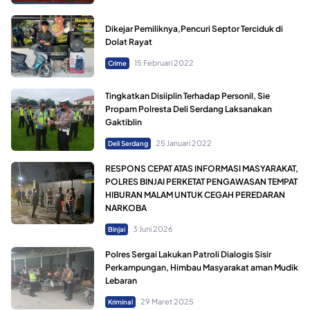
Dikejar Pemiliknya,Pencuri Septor Terciduk di
Dolat Rayat
15 Februari 2022
Crime
Tingkatkan Disiiplin Terhadap Personil, Sie
Propam Polresta Deli Serdang Laksanakan
Gaktiblin
25 Januari 2022
Deli Serdang
RESPONS CEPAT ATAS INFORMASI MASYARAKAT,
POLRES BINJAI PERKETAT PENGAWASAN TEMPAT
HIBURAN MALAM UNTUK CEGAH PEREDARAN
NARKOBA
3 Juni 2026
Binjai
Polres Sergai Lakukan Patroli Dialogis Sisir
Perkampungan, Himbau Masyarakat aman Mudik
Lebaran
29 Maret 2025
Kriminal