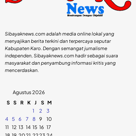
Sibayaknews.com adalah media online lokal yang
menyajikan berita terkini dan terpercaya seputar
Kabupaten Karo. Dengan semangat jurnalisme
independen, Sibayaknews.com hadir sebagai suara
masyarakat dan penyambung informasi kritis yang
mencerdaskan.
Agustus 2026
S
S
R
K
J
S
M
1
2
3
4
5
6
7
8
9
10
11
12
13
14
15
16
17
18
19
20
21
22
23
24