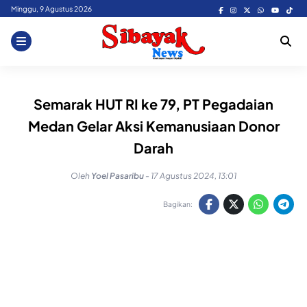
Skip
Minggu, 9 Agustus 2026
to
content
Semarak HUT RI ke 79, PT Pegadaian
Medan Gelar Aksi Kemanusiaan Donor
Darah
Oleh
Yoel Pasaribu
-
17 Agustus 2024, 13:01
Bagikan: