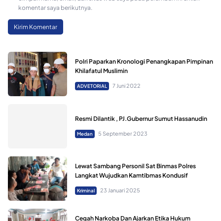
komentar saya berikutnya.
Polri Paparkan Kronologi Penangkapan Pimpinan
Khilafatul Muslimin
7 Juni 2022
ADVETORIAL
Resmi Dilantik , PJ.Gubernur Sumut Hassanudin
5 September 2023
Medan
Lewat Sambang Personil Sat Binmas Polres
Langkat Wujudkan Kamtibmas Kondusif
23 Januari 2025
Kriminal
Cegah Narkoba Dan Ajarkan Etika Hukum