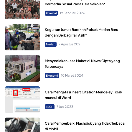
Bermedia Sosial Pada Usia Sekolah*
19 Februari 2026
Kriminal
Kegiatan Jumat Barokah Polsek Medan Baru
dengan Berbagi Tali Asih*
7 Agustus 2021
Medan
Menyediakan Jasa Maket di Nawa Cipta yang
Terpercaya
10 Maret 2024
Ekonomi
Cara Mengatasi Insert Citation Mendeley Tidak
muncul di Word
7 Juni 2023
TECH
Cara Memperbaiki Flashdisk yang Tidak Terbaca
di Mobil