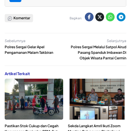
Komentar
Bagikan:
Sebelumnya
Selanjutnya
Polres Sergai Gelar Apel
Polres Sergai Melalui Satpol Airud
Pengamanan Malam Takbiran
Pasang Spanduk Imbawan Di
Objek Wisata Pantai Cermin
Artikel Terkait
Pastikan Stok Cukup dan Cegah
Sekda Langkat Amril Ikuti Zoom