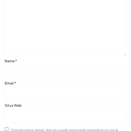
Nama
*
Email
*
Situs Web
Simpan nama, email, dan situs web saya pada peramban ini untuk