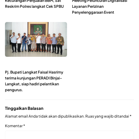
Kecurangan Penjualan BBM, Sat
Meeting Peluncuran Digitalisasi
Reskrim Polres langkat Cek SPBU
Layanan Perizinan
Penyelenggaraan Event
Pj. Bupati Langkat Faisal Hasrimy
terima kunjungan PERADI Binjai-
Langkat, siap hadiri pelantikan
pengurus.
Tinggalkan Balasan
Alamat email Anda tidak akan dipublikasikan.
Ruas yang wajib ditandai
*
Komentar
*