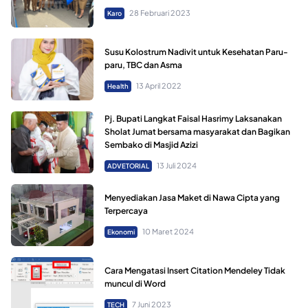
28 Februari 2023
Karo
Susu Kolostrum Nadivit untuk Kesehatan Paru-
paru, TBC dan Asma
13 April 2022
Health
Pj. Bupati Langkat Faisal Hasrimy Laksanakan
Sholat Jumat bersama masyarakat dan Bagikan
Sembako di Masjid Azizi
13 Juli 2024
ADVETORIAL
Menyediakan Jasa Maket di Nawa Cipta yang
Terpercaya
10 Maret 2024
Ekonomi
Cara Mengatasi Insert Citation Mendeley Tidak
muncul di Word
7 Juni 2023
TECH