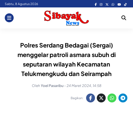
Skip
Sabtu, 8 Agustus 2026
to
content
Polres Serdang Bedagai (Sergai)
menggelar patroli asmara subuh di
seputaran wilayah Kecamatan
Telukmengkudu dan Seirampah
Oleh
Yoel Pasaribu
-
24 Maret 2024, 14:58
Bagikan: