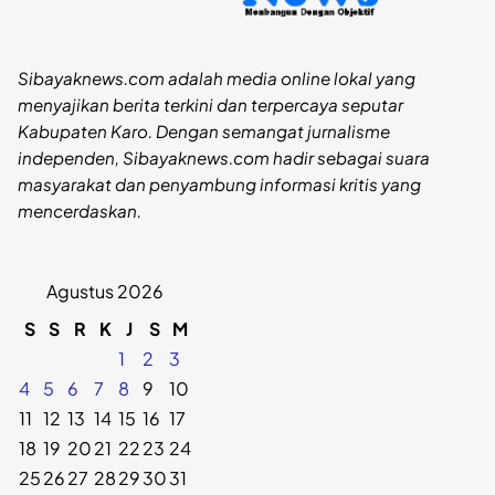
Sibayaknews.com adalah media online lokal yang
menyajikan berita terkini dan terpercaya seputar
Kabupaten Karo. Dengan semangat jurnalisme
independen, Sibayaknews.com hadir sebagai suara
masyarakat dan penyambung informasi kritis yang
mencerdaskan.
Agustus 2026
S
S
R
K
J
S
M
1
2
3
4
5
6
7
8
9
10
11
12
13
14
15
16
17
18
19
20
21
22
23
24
25
26
27
28
29
30
31