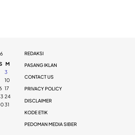
REDAKSI
26
S
M
PASANG IKLAN
2
3
CONTACT US
9
10
6
17
PRIVACY POLICY
23
24
DISCLAIMER
30
31
KODE ETIK
PEDOMAN MEDIA SIBER