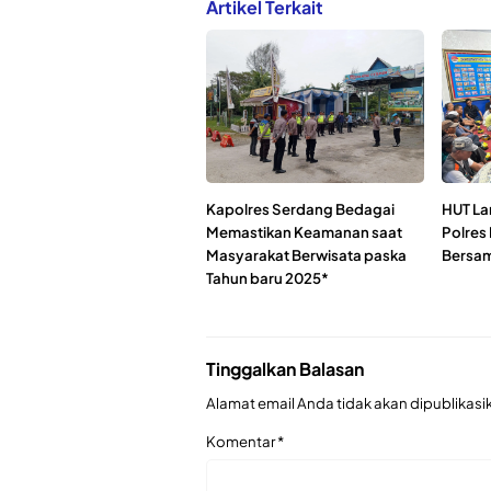
Artikel Terkait
Kapolres Serdang Bedagai
HUT Lan
Memastikan Keamanan saat
Polres
Masyarakat Berwisata paska
Bersa
Tahun baru 2025*
Tinggalkan Balasan
Alamat email Anda tidak akan dipublikasi
Komentar
*