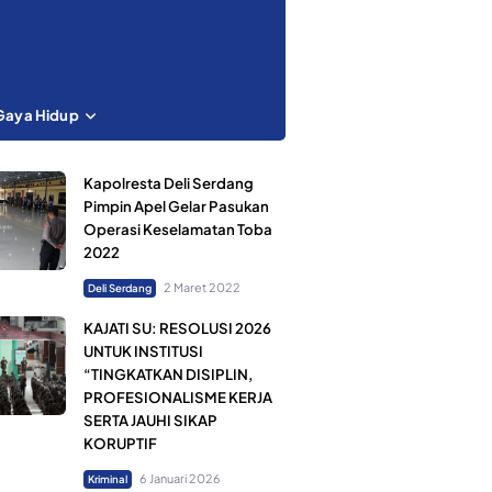
Gaya Hidup
Kapolresta Deli Serdang
Pimpin Apel Gelar Pasukan
Operasi Keselamatan Toba
2022
2 Maret 2022
Deli Serdang
KAJATI SU: RESOLUSI 2026
UNTUK INSTITUSI
“TINGKATKAN DISIPLIN,
PROFESIONALISME KERJA
SERTA JAUHI SIKAP
KORUPTIF
6 Januari 2026
Kriminal