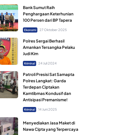
Bank Sumut Raih
Penghargaan Keterhunian
100 Persen dari BP Tapera
27 Oktober 2025
Ekonomi
Polres Sergai Berhasil
Amankan Tersangka Pelaku
Judi Kim
24 Juli 2024
Kriminal
Patroli Presisi Sat Samapta
Polres Langkat: Garda
Terdepan Ciptakan
Kamtibmas Kondusif dan
Antisipasi Premanisme!
14 Juni 2025
Kriminal
Menyediakan Jasa Maket di
Nawa Cipta yang Terpercaya