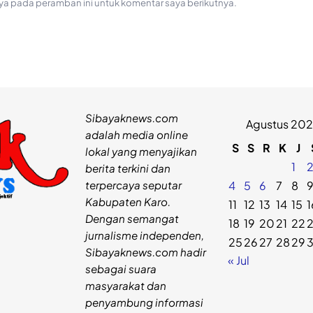
ya pada peramban ini untuk komentar saya berikutnya.
Sibayaknews.com
Agustus 20
adalah media online
S
S
R
K
J
lokal yang menyajikan
1
berita terkini dan
terpercaya seputar
4
5
6
7
8
Kabupaten Karo.
11
12
13
14
15
1
Dengan semangat
18
19
20
21
22
jurnalisme independen,
25
26
27
28
29
Sibayaknews.com hadir
« Jul
sebagai suara
masyarakat dan
penyambung informasi