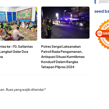
seed ba
tas ke -70, Satlantas
Polres Sergai Laksanakan
 Langkat Gelar Doa
Patroli Razia Pengamanan,
ma
Antispasi Situasi Kamtibmas
Kondusif Dalam Rangka
Tahapan Pilpres 2024
kan.
Ruas yang wajib ditandai
*