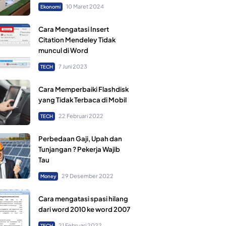
10 Maret 2024
Ekonomi
Cara Mengatasi Insert
Citation Mendeley Tidak
muncul di Word
7 Juni 2023
TECH
Cara Memperbaiki Flashdisk
yang Tidak Terbaca di Mobil
22 Februari 2022
TECH
Perbedaan Gaji, Upah dan
Tunjangan ? Pekerja Wajib
Tau
29 Desember 2022
Money
Cara mengatasi spasi hilang
dari word 2010 ke word 2007
21 Februari 2022
TECH