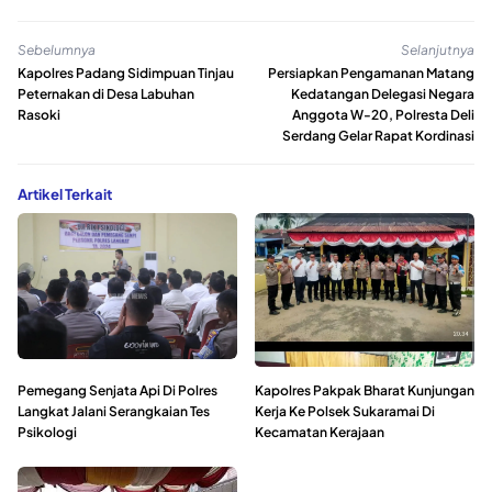
Sebelumnya
Selanjutnya
Kapolres Padang Sidimpuan Tinjau
Persiapkan Pengamanan Matang
Peternakan di Desa Labuhan
Kedatangan Delegasi Negara
Rasoki
Anggota W-20, Polresta Deli
Serdang Gelar Rapat Kordinasi
Artikel Terkait
Pemegang Senjata Api Di Polres
Kapolres Pakpak Bharat Kunjungan
Langkat Jalani Serangkaian Tes
Kerja Ke Polsek Sukaramai Di
Psikologi
Kecamatan Kerajaan