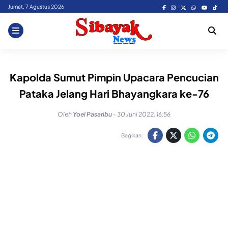
Skip
Jumat, 7 Agustus 2026
to
content
Kapolda Sumut Pimpin Upacara Pencucian
Pataka Jelang Hari Bhayangkara ke-76
Oleh
Yoel Pasaribu
-
30 Juni 2022, 16:56
Bagikan: