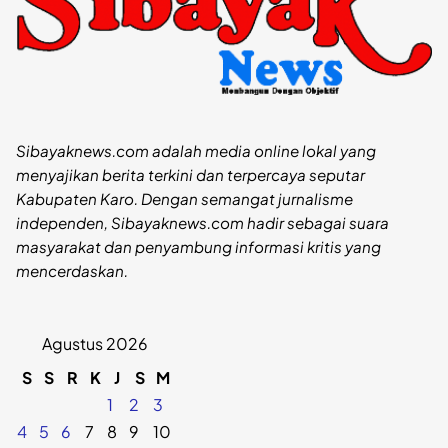
Sibayaknews.com adalah media online lokal yang
menyajikan berita terkini dan terpercaya seputar
Kabupaten Karo. Dengan semangat jurnalisme
independen, Sibayaknews.com hadir sebagai suara
masyarakat dan penyambung informasi kritis yang
mencerdaskan.
Agustus 2026
S
S
R
K
J
S
M
1
2
3
4
5
6
7
8
9
10