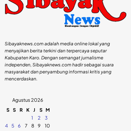
Sibayaknews.com adalah media online lokal yang
menyajikan berita terkini dan terpercaya seputar
Kabupaten Karo. Dengan semangat jurnalisme
independen, Sibayaknews.com hadir sebagai suara
masyarakat dan penyambung informasi kritis yang
mencerdaskan.
Agustus 2026
S
S
R
K
J
S
M
1
2
3
4
5
6
7
8
9
10