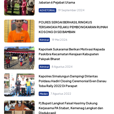
Jabatan 6 Pejabat Utama
19 September 2024
ADVETORIAL
POLRES SERGAI BERHASIL RINGKUS
TERSANGKA PELAKU PEMBONGKARAN RUMAH
KOSONG DI SEI BAMBAN
19 Mei 2026
Kriminal
Kapolsek Sukaramai Berikan Motivasi Kepada
Paskibra Kecamatan Kerajaan Kabupaten
Pakpak Bharat
8 Agustus 2024
Kriminal
Kapolres Simalungun Dampingi Dirlantas
Poldasu Hadiri Closing Ceremonial Even Danau
Toba Rally 2022 Di Parapat
7 Agustus 2022
Medan
Pj Bupati Langkat Faisal Hasrimy Dukung
Kerjasama PA Stabat, Kemenag Langkat dan
Disdukcapil