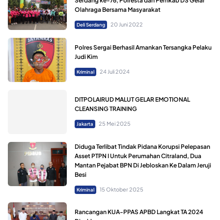
Serdang ke-76, Polresta dan Pemkab DS Gelar
Olahraga Bersama Masyarakat
20 Juni 2022
Deli Serdang
Polres Sergai Berhasil Amankan Tersangka Pelaku
Judi Kim
24 Juli 2024
Kriminal
DITPOLAIRUD MALUT GELAR EMOTIONAL
CLEANSING TRAINING
25 Mei 2025
Jakarta
Diduga Terlibat Tindak Pidana Korupsi Pelepasan
Asset PTPN I Untuk Perumahan Citraland, Dua
Mantan Pejabat BPN Di Jebloskan Ke Dalam Jeruji
Besi
15 Oktober 2025
Kriminal
Rancangan KUA-PPAS APBD Langkat TA 2024