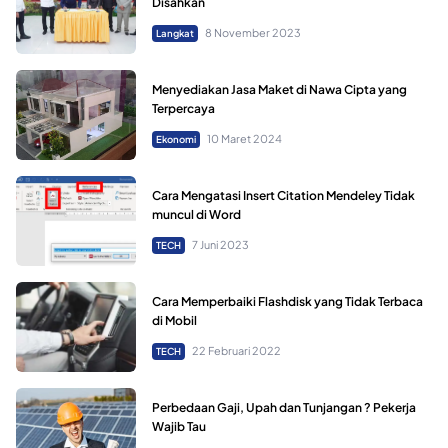
Disahkan
8 November 2023
Langkat
Menyediakan Jasa Maket di Nawa Cipta yang
Terpercaya
10 Maret 2024
Ekonomi
Cara Mengatasi Insert Citation Mendeley Tidak
muncul di Word
7 Juni 2023
TECH
Cara Memperbaiki Flashdisk yang Tidak Terbaca
di Mobil
22 Februari 2022
TECH
Perbedaan Gaji, Upah dan Tunjangan ? Pekerja
Wajib Tau