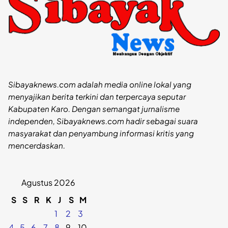
Sibayaknews.com adalah media online lokal yang
menyajikan berita terkini dan terpercaya seputar
Kabupaten Karo. Dengan semangat jurnalisme
independen, Sibayaknews.com hadir sebagai suara
masyarakat dan penyambung informasi kritis yang
mencerdaskan.
Agustus 2026
S
S
R
K
J
S
M
1
2
3
4
5
6
7
8
9
10