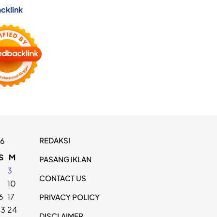
cklink
REDAKSI
26
S
M
PASANG IKLAN
2
3
CONTACT US
9
10
6
17
PRIVACY POLICY
23
24
DISCLAIMER