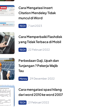
Cara Mengatasi Insert
Citation Mendeley Tidak
muncul di Word
7 Juni 2023
TECH
Cara Memperbaiki Flashdisk
yang Tidak Terbaca di Mobil
22 Februari 2022
TECH
Perbedaan Gaji, Upah dan
Tunjangan ? Pekerja Wajib
Tau
29 Desember 2022
Money
Cara mengatasi spasi hilang
dari word 2010 ke word 2007
21 Februari 2022
TECH