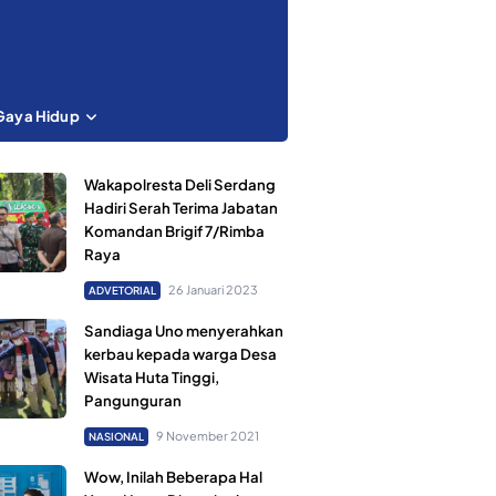
Gaya Hidup
Wakapolresta Deli Serdang
Hadiri Serah Terima Jabatan
Komandan Brigif 7/Rimba
Raya
26 Januari 2023
ADVETORIAL
Sandiaga Uno menyerahkan
kerbau kepada warga Desa
Wisata Huta Tinggi,
Pangunguran
9 November 2021
NASIONAL
Wow, Inilah Beberapa Hal