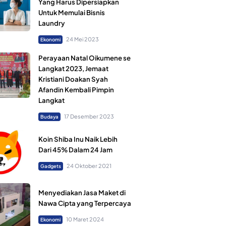
Yang Harus Dipersiapkan
Untuk Memulai Bisnis
Laundry
24 Mei 2023
Ekonomi
Perayaan Natal Oikumene se
Langkat 2023, Jemaat
Kristiani Doakan Syah
Afandin Kembali Pimpin
Langkat
17 Desember 2023
Budaya
Koin Shiba Inu Naik Lebih
Dari 45% Dalam 24 Jam
24 Oktober 2021
Gadgets
Menyediakan Jasa Maket di
Nawa Cipta yang Terpercaya
10 Maret 2024
Ekonomi