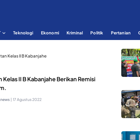
T
Teknologi
Ekonomi
Kriminal
Politik
Pertanian
utan Kelas II B Kabanjahe
 Kelas II B Kabanjahe Berikan Remisi
m.
knews
|
17 Agustus 2022