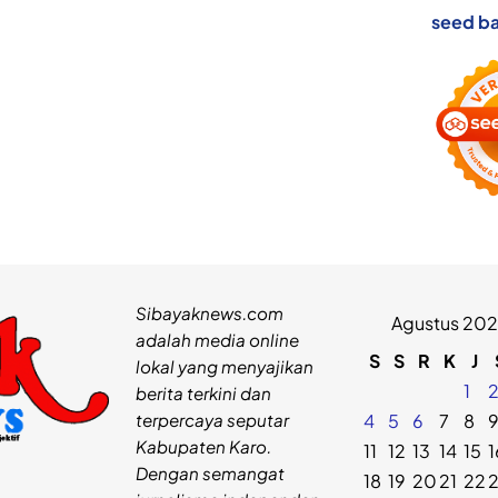
seed ba
Sibayaknews.com
Agustus 20
adalah media online
S
S
R
K
J
lokal yang menyajikan
1
berita terkini dan
terpercaya seputar
4
5
6
7
8
Kabupaten Karo.
11
12
13
14
15
1
Dengan semangat
18
19
20
21
22