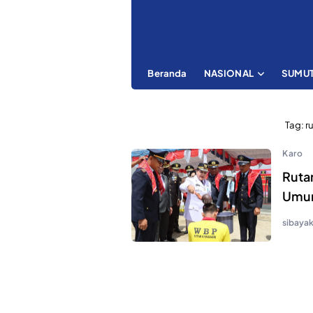
Beranda
NASIONAL
SUMU
Tag:
r
Karo
Rutan
Umu
sibaya