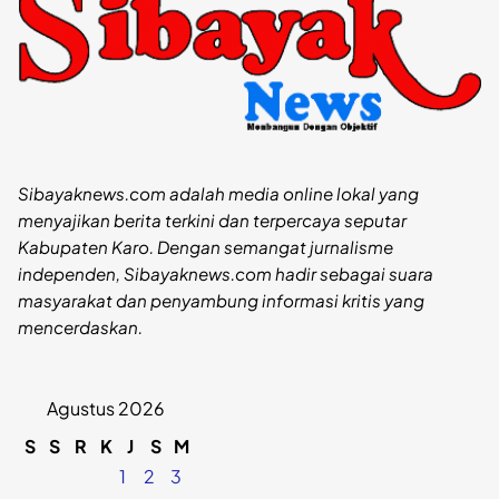
Sibayaknews.com adalah media online lokal yang
menyajikan berita terkini dan terpercaya seputar
Kabupaten Karo. Dengan semangat jurnalisme
independen, Sibayaknews.com hadir sebagai suara
masyarakat dan penyambung informasi kritis yang
mencerdaskan.
Agustus 2026
S
S
R
K
J
S
M
1
2
3