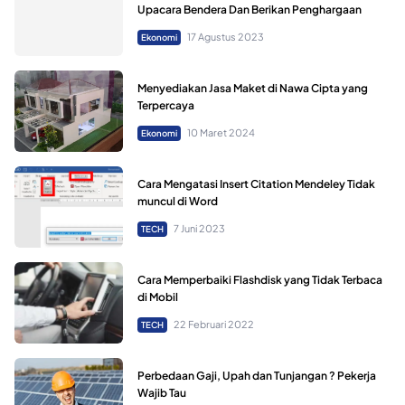
Upacara Bendera Dan Berikan Penghargaan
17 Agustus 2023
Ekonomi
Menyediakan Jasa Maket di Nawa Cipta yang
Terpercaya
10 Maret 2024
Ekonomi
Cara Mengatasi Insert Citation Mendeley Tidak
muncul di Word
7 Juni 2023
TECH
Cara Memperbaiki Flashdisk yang Tidak Terbaca
di Mobil
22 Februari 2022
TECH
Perbedaan Gaji, Upah dan Tunjangan ? Pekerja
Wajib Tau