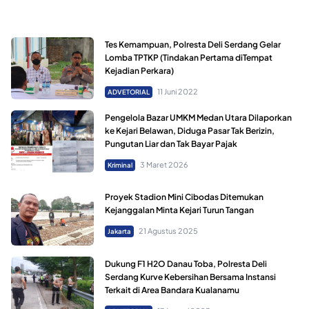
Tes Kemampuan, Polresta Deli Serdang Gelar
Lomba TPTKP (Tindakan Pertama diTempat
Kejadian Perkara)
11 Juni 2022
ADVETORIAL
Pengelola Bazar UMKM Medan Utara Dilaporkan
ke Kejari Belawan, Diduga Pasar Tak Berizin,
Pungutan Liar dan Tak Bayar Pajak
3 Maret 2026
Kriminal
Proyek Stadion Mini Cibodas Ditemukan
Kejanggalan Minta Kejari Turun Tangan
21 Agustus 2025
Jakarta
Dukung F1 H2O Danau Toba, Polresta Deli
Serdang Kurve Kebersihan Bersama Instansi
Terkait di Area Bandara Kualanamu