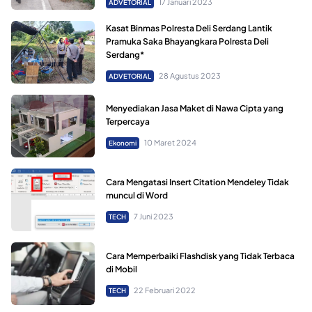
17 Januari 2023
ADVETORIAL
Kasat Binmas Polresta Deli Serdang Lantik
Pramuka Saka Bhayangkara Polresta Deli
Serdang*
28 Agustus 2023
ADVETORIAL
Menyediakan Jasa Maket di Nawa Cipta yang
Terpercaya
10 Maret 2024
Ekonomi
Cara Mengatasi Insert Citation Mendeley Tidak
muncul di Word
7 Juni 2023
TECH
Cara Memperbaiki Flashdisk yang Tidak Terbaca
di Mobil
22 Februari 2022
TECH