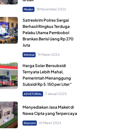
18 November 2022
Medan
Satreskrim Polres Sergai
Berhasil Ringkus Terduga
Pelaku Utama Pembobol
Brankas Berisi Uang Rp 270
Juta
19 Maret 2024
Kriminal
Harga Solar Bersubsidi
Ternyata Lebih Mahal,
Pemerintah Menanggung
Subsidi Rp 5.150 per Liter”
7 Januari 2025
ADVETORIAL
Menyediakan Jasa Maket di
Nawa Cipta yang Terpercaya
10 Maret 2024
Ekonomi