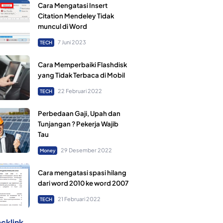
Cara Mengatasi Insert
Citation Mendeley Tidak
muncul di Word
7 Juni 2023
TECH
Cara Memperbaiki Flashdisk
yang Tidak Terbaca di Mobil
22 Februari 2022
TECH
Perbedaan Gaji, Upah dan
Tunjangan ? Pekerja Wajib
Tau
29 Desember 2022
Money
Cara mengatasi spasi hilang
dari word 2010 ke word 2007
21 Februari 2022
TECH
cklink