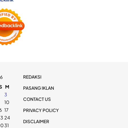
REDAKSI
26
S
M
PASANG IKLAN
2
3
CONTACT US
9
10
6
17
PRIVACY POLICY
23
24
DISCLAIMER
30
31