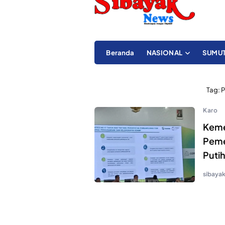
Beranda
NASIONAL
SUMU
Tag:
P
Karo
Keme
Peme
Puti
sibaya