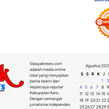
Sibayaknews.com
Agustus 20
adalah media online
S
S
R
K
J
lokal yang menyajikan
1
berita terkini dan
terpercaya seputar
4
5
6
7
8
Kabupaten Karo.
11
12
13
14
15
1
Dengan semangat
18
19
20
21
22
jurnalisme independen,
25
26
27
28
29