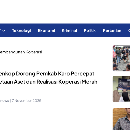
T
Teknologi
Ekonomi
Kriminal
Politik
Pertanian
embangunan Koperasi
nkop Dorong Pemkab Karo Percepat
taan Aset dan Realisasi Koperasi Merah
h
knews
|
7 November 2025