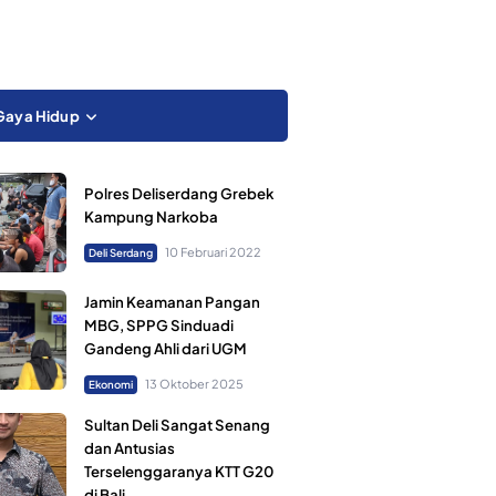
Gaya Hidup
Polres Deliserdang Grebek
Kampung Narkoba
10 Februari 2022
Deli Serdang
Jamin Keamanan Pangan
MBG, SPPG Sinduadi
Gandeng Ahli dari UGM
13 Oktober 2025
Ekonomi
Sultan Deli Sangat Senang
dan Antusias
Terselenggaranya KTT G20
di Bali