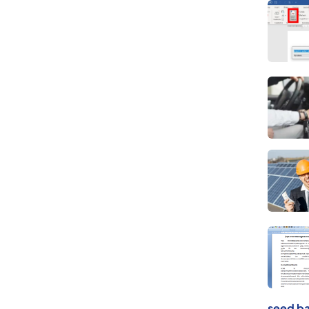
seed ba