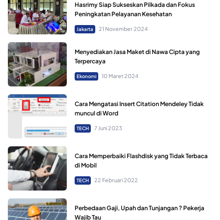
Hasrimy Siap Sukseskan Pilkada dan Fokus
Peningkatan Pelayanan Kesehatan
21 November 2024
Jakarta
Menyediakan Jasa Maket di Nawa Cipta yang
Terpercaya
10 Maret 2024
Ekonomi
Cara Mengatasi Insert Citation Mendeley Tidak
muncul di Word
7 Juni 2023
TECH
Cara Memperbaiki Flashdisk yang Tidak Terbaca
di Mobil
22 Februari 2022
TECH
Perbedaan Gaji, Upah dan Tunjangan ? Pekerja
Wajib Tau