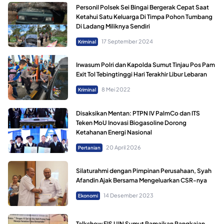
Personil Polsek Sei Bingai Bergerak Cepat Saat
Ketahui Satu Keluarga Di Timpa Pohon Tumbang
Di Ladang Miliknya Sendiri
17 September 2024
Kriminal
Irwasum Polri dan Kapolda Sumut Tinjau Pos Pam
Exit Tol Tebingtinggi Hari Terakhir Libur Lebaran
8 Mei 2022
Kriminal
Disaksikan Mentan: PTPN IV PalmCo dan ITS
Teken MoU Inovasi Biogasoline Dorong
Ketahanan Energi Nasional
20 April 2026
Pertanian
Silaturahmi dengan Pimpinan Perusahaan, Syah
Afandin Ajak Bersama Mengeluarkan CSR-nya
14 Desember 2023
Ekonomi
Talkshow FIS UIN Sumut Ramaikan Rangkaian