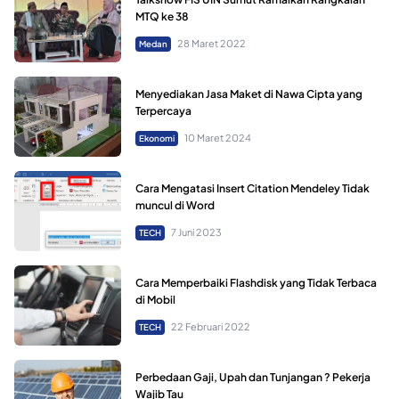
MTQ ke 38
28 Maret 2022
Medan
Menyediakan Jasa Maket di Nawa Cipta yang
Terpercaya
10 Maret 2024
Ekonomi
Cara Mengatasi Insert Citation Mendeley Tidak
muncul di Word
7 Juni 2023
TECH
Cara Memperbaiki Flashdisk yang Tidak Terbaca
di Mobil
22 Februari 2022
TECH
Perbedaan Gaji, Upah dan Tunjangan ? Pekerja
Wajib Tau