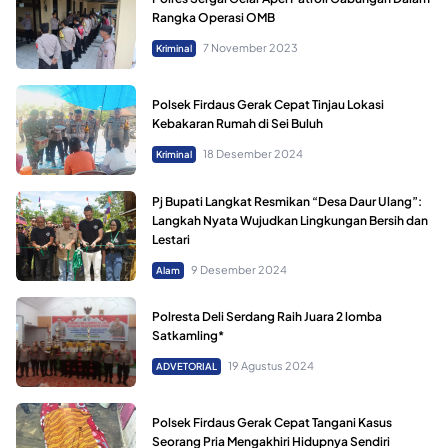
Rangka Operasi OMB
7 November 2023
Kriminal
Polsek Firdaus Gerak Cepat Tinjau Lokasi
Kebakaran Rumah di Sei Buluh
18 Desember 2024
Kriminal
Pj Bupati Langkat Resmikan “Desa Daur Ulang”:
Langkah Nyata Wujudkan Lingkungan Bersih dan
Lestari
9 Desember 2024
Alam
Polresta Deli Serdang Raih Juara 2 lomba
Satkamling*
19 Agustus 2024
ADVETORIAL
Polsek Firdaus Gerak Cepat Tangani Kasus
Seorang Pria Mengakhiri Hidupnya Sendiri