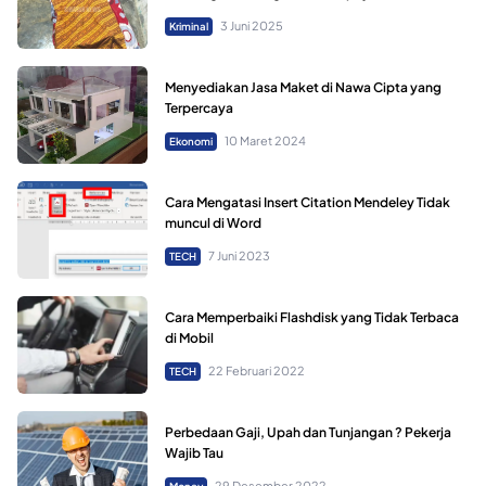
3 Juni 2025
Kriminal
Menyediakan Jasa Maket di Nawa Cipta yang
Terpercaya
10 Maret 2024
Ekonomi
Cara Mengatasi Insert Citation Mendeley Tidak
muncul di Word
7 Juni 2023
TECH
Cara Memperbaiki Flashdisk yang Tidak Terbaca
di Mobil
22 Februari 2022
TECH
Perbedaan Gaji, Upah dan Tunjangan ? Pekerja
Wajib Tau
29 Desember 2022