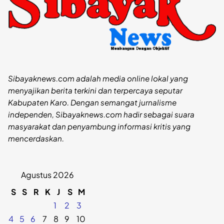
Sibayaknews.com adalah media online lokal yang
menyajikan berita terkini dan terpercaya seputar
Kabupaten Karo. Dengan semangat jurnalisme
independen, Sibayaknews.com hadir sebagai suara
masyarakat dan penyambung informasi kritis yang
mencerdaskan.
Agustus 2026
S
S
R
K
J
S
M
1
2
3
4
5
6
7
8
9
10