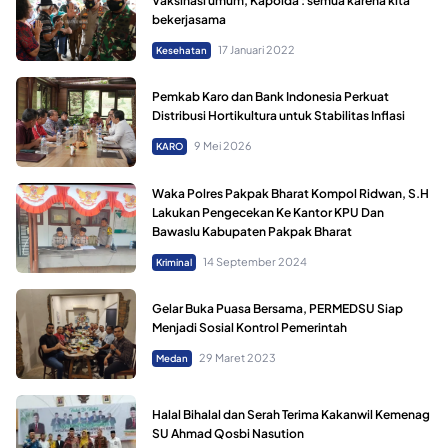
Vaksinasi umum, Kapolda : semua karena kita
bekerjasama
17 Januari 2022
Kesehatan
Pemkab Karo dan Bank Indonesia Perkuat
Distribusi Hortikultura untuk Stabilitas Inflasi
9 Mei 2026
KARO
Waka Polres Pakpak Bharat Kompol Ridwan, S.H
Lakukan Pengecekan Ke Kantor KPU Dan
Bawaslu Kabupaten Pakpak Bharat
14 September 2024
Kriminal
Gelar Buka Puasa Bersama, PERMEDSU Siap
Menjadi Sosial Kontrol Pemerintah
29 Maret 2023
Medan
Halal Bihalal dan Serah Terima Kakanwil Kemenag
SU Ahmad Qosbi Nasution