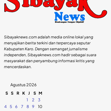
Sibayaknews.com adalah media online lokal yang
menyajikan berita terkini dan terpercaya seputar
Kabupaten Karo. Dengan semangat jurnalisme
independen, Sibayaknews.com hadir sebagai suara
masyarakat dan penyambung informasi kritis yang
mencerdaskan.
Agustus 2026
S
S
R
K
J
S
M
1
2
3
4
5
6
7
8
9
10