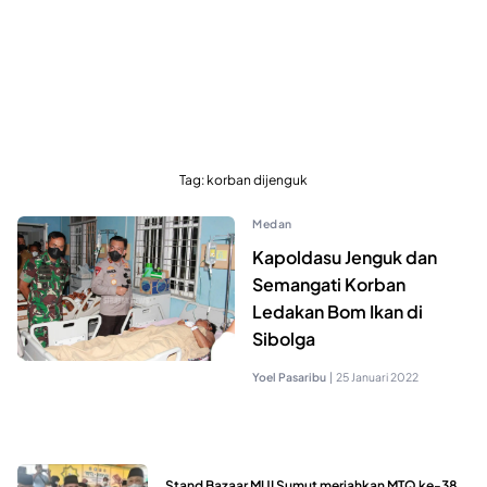
Tag:
korban dijenguk
Medan
Kapoldasu Jenguk dan
Semangati Korban
Ledakan Bom Ikan di
Sibolga
Yoel Pasaribu
|
25 Januari 2022
Stand Bazaar MUI Sumut meriahkan MTQ ke-38