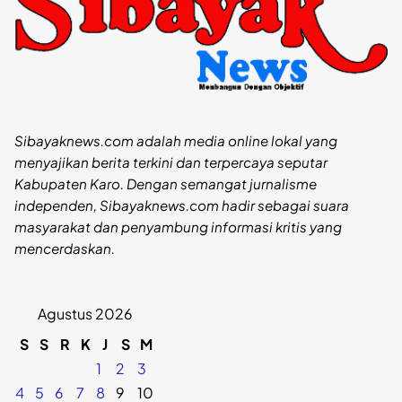
Sibayaknews.com adalah media online lokal yang
menyajikan berita terkini dan terpercaya seputar
Kabupaten Karo. Dengan semangat jurnalisme
independen, Sibayaknews.com hadir sebagai suara
masyarakat dan penyambung informasi kritis yang
mencerdaskan.
Agustus 2026
S
S
R
K
J
S
M
1
2
3
4
5
6
7
8
9
10