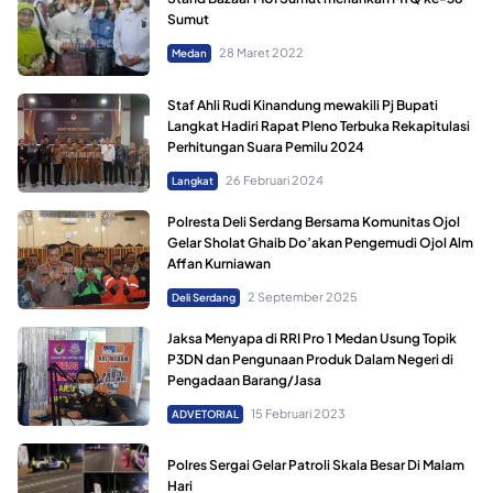
Sumut
28 Maret 2022
Medan
Staf Ahli Rudi Kinandung mewakili Pj Bupati
Langkat Hadiri Rapat Pleno Terbuka Rekapitulasi
Perhitungan Suara Pemilu 2024
26 Februari 2024
Langkat
Polresta Deli Serdang Bersama Komunitas Ojol
Gelar Sholat Ghaib Do’akan Pengemudi Ojol Alm
Affan Kurniawan
2 September 2025
Deli Serdang
Jaksa Menyapa di RRI Pro 1 Medan Usung Topik
P3DN dan Pengunaan Produk Dalam Negeri di
Pengadaan Barang/Jasa
15 Februari 2023
ADVETORIAL
Polres Sergai Gelar Patroli Skala Besar Di Malam
Hari