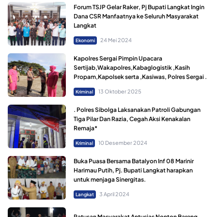
Forum TSJP Gelar Raker, Pj Bupati Langkat Ingin
Dana CSR Manfaatnya ke Seluruh Masyarakat
Langkat
24 Mei 2024
Ekonomi
Kapolres Sergai Pimpin Upacara
Sertijab,Wakapolres,Kabaglogistik ,Kasih
Propam,Kapolsek serta ,Kasiwas, Polres Sergai .
13 Oktober 2025
Kriminal
. Polres Sibolga Laksanakan Patroli Gabungan
Tiga Pilar Dan Razia, Cegah Aksi Kenakalan
Remaja*
10 Desember 2024
Kriminal
Buka Puasa Bersama Batalyon Inf 08 Marinir
Harimau Putih, Pj. Bupati Langkat harapkan
untuk menjaga Sinergitas.
3 April 2024
Langkat
Ratusan Masyarakat Antusias Nonton Bareng