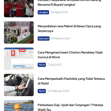
Bersama Pj Bupati Langkat
30 April 2024
Langkat
Menyediakan Jasa Maket di Nawa Cipta yang
Terpercaya
10 Maret 2024
Ekonomi
Cara Mengatasi Insert Citation Mendeley Tidak
muncul di Word
7 Juni 2023
TECH
Cara Memperbaiki Flashdisk yang Tidak Terbaca
di Mobil
22 Februari 2022
TECH
Perbedaan Gaji, Upah dan Tunjangan ? Pekerja
Wajib Tau