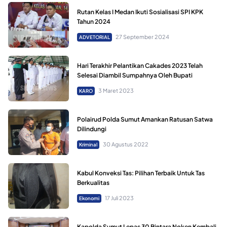
Rutan Kelas I Medan Ikuti Sosialisasi SPI KPK
Tahun 2024
27 September 2024
ADVETORIAL
Hari Terakhir Pelantikan Cakades 2023 Telah
Selesai Diambil Sumpahnya Oleh Bupati
3 Maret 2023
KARO
Polairud Polda Sumut Amankan Ratusan Satwa
Dilindungi
30 Agustus 2022
Kriminal
Kabul Konveksi Tas: Pilihan Terbaik Untuk Tas
Berkualitas
17 Juli 2023
Ekonomi
Kapolda Sumut Lepas 30 Bintara Noken Kembali