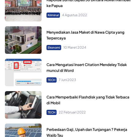
ke Papua
4 Agustus 2022
Kriminal
Menyediakan Jasa Maket di Nawa Cipta yang
Terpercaya
10 Maret 2024
Ekonomi
Cara Mengatasi Insert Citation Mendeley Tidak
muncul di Word
7 Juni 2023
TECH
Cara Memperbaiki Flashdisk yang Tidak Terbaca
di Mobil
22 Februari 2022
TECH
Perbedaan Gaji, Upah dan Tunjangan ? Pekerja
Wajib Tau