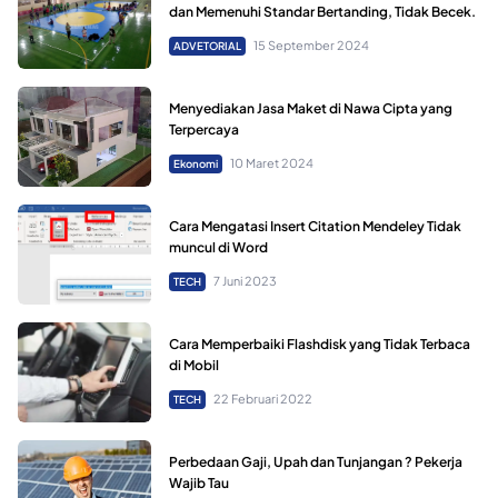
dan Memenuhi Standar Bertanding, Tidak Becek.
15 September 2024
ADVETORIAL
Menyediakan Jasa Maket di Nawa Cipta yang
Terpercaya
10 Maret 2024
Ekonomi
Cara Mengatasi Insert Citation Mendeley Tidak
muncul di Word
7 Juni 2023
TECH
Cara Memperbaiki Flashdisk yang Tidak Terbaca
di Mobil
22 Februari 2022
TECH
Perbedaan Gaji, Upah dan Tunjangan ? Pekerja
Wajib Tau