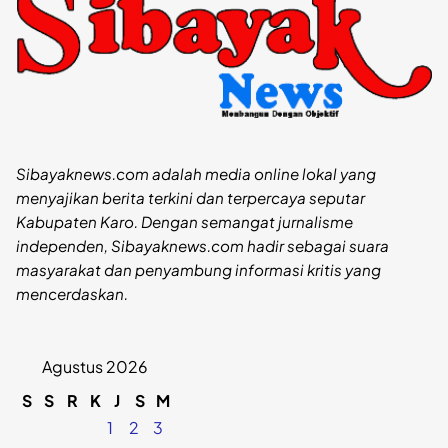
Sibayaknews.com adalah media online lokal yang
menyajikan berita terkini dan terpercaya seputar
Kabupaten Karo. Dengan semangat jurnalisme
independen, Sibayaknews.com hadir sebagai suara
masyarakat dan penyambung informasi kritis yang
mencerdaskan.
Agustus 2026
S
S
R
K
J
S
M
1
2
3