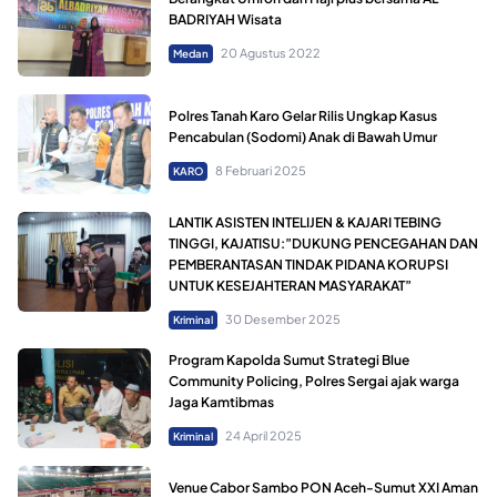
BADRIYAH Wisata
20 Agustus 2022
Medan
Polres Tanah Karo Gelar Rilis Ungkap Kasus
Pencabulan (Sodomi) Anak di Bawah Umur
8 Februari 2025
KARO
LANTIK ASISTEN INTELIJEN & KAJARI TEBING
TINGGI, KAJATISU:”DUKUNG PENCEGAHAN DAN
PEMBERANTASAN TINDAK PIDANA KORUPSI
UNTUK KESEJAHTERAN MASYARAKAT”
30 Desember 2025
Kriminal
Program Kapolda Sumut Strategi Blue
Community Policing, Polres Sergai ajak warga
Jaga Kamtibmas
24 April 2025
Kriminal
Venue Cabor Sambo PON Aceh-Sumut XXI Aman