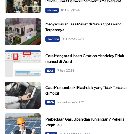
Polda Sumut Berhasil Membantu Masyarakat
10 Mei 2024
Kriminal
Menyediakan Jasa Maket di Nawa Cipta yang
Terpercaya
10 Maret 2024
Ekonomi
Cara Mengatasi Insert Citation Mendeley Tidak
muncul di Word
7 Juni 2023
TECH
Cara Memperbaiki Flashdisk yang Tidak Terbaca
di Mobil
22 Februari 2022
TECH
Perbedaan Gaji, Upah dan Tunjangan ? Pekerja
Wajib Tau
29 Desember 2022