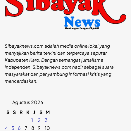
Sibayaknews.com adalah media online lokal yang
menyajikan berita terkini dan terpercaya seputar
Kabupaten Karo. Dengan semangat jurnalisme
independen, Sibayaknews.com hadir sebagai suara
masyarakat dan penyambung informasi kritis yang
mencerdaskan.
Agustus 2026
S
S
R
K
J
S
M
1
2
3
4
5
6
7
8
9
10