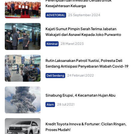
Perempuan dan Investasi Cerdas untuk
Kesejahteraan Keluarga
25 September 2024
ADVETORIAL
Kajati Sumut Pimpin Serah Terima Jabatan
Wakajati dari Asnawi Kepada Joko Purwanto
28 Maret 2023
Kriminal
Rutin Laksanakan Patroli Yustisi, Polresta Deli
Serdang Antisipasi Penyebaran Wabah Covid-19
24 Februari 2022
Deli Serdang
Sinabung Erupsi, 4 Kecamatan Hujan Abu
28 Juli 2021
Alam
Kredit Toyota Innova & Fortuner: Cicilan Ringan,
Proses Mudah!