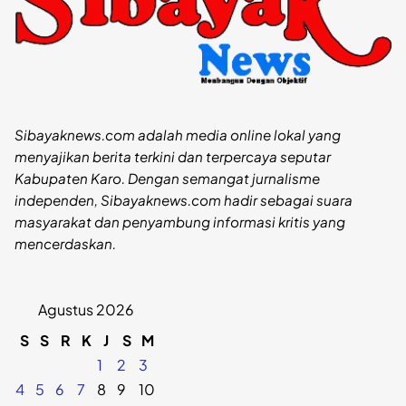
Sibayaknews.com adalah media online lokal yang
menyajikan berita terkini dan terpercaya seputar
Kabupaten Karo. Dengan semangat jurnalisme
independen, Sibayaknews.com hadir sebagai suara
masyarakat dan penyambung informasi kritis yang
mencerdaskan.
Agustus 2026
S
S
R
K
J
S
M
1
2
3
4
5
6
7
8
9
10