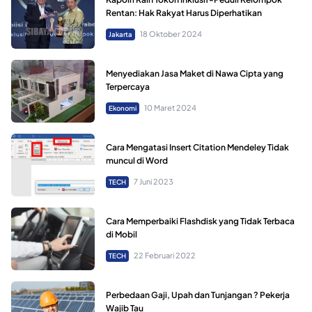
Rentan: Hak Rakyat Harus Diperhatikan
18 Oktober 2024
Jakarta
Menyediakan Jasa Maket di Nawa Cipta yang
Terpercaya
10 Maret 2024
Ekonomi
Cara Mengatasi Insert Citation Mendeley Tidak
muncul di Word
7 Juni 2023
TECH
Cara Memperbaiki Flashdisk yang Tidak Terbaca
di Mobil
22 Februari 2022
TECH
Perbedaan Gaji, Upah dan Tunjangan ? Pekerja
Wajib Tau