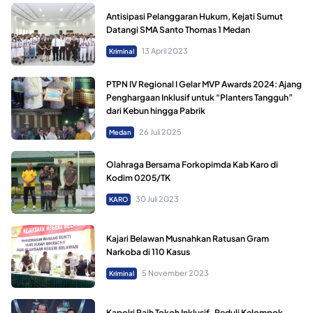
Antisipasi Pelanggaran Hukum, Kejati Sumut
Datangi SMA Santo Thomas 1 Medan
13 April 2023
Kriminal
PTPN IV Regional I Gelar MVP Awards 2024: Ajang
Penghargaan Inklusif untuk “Planters Tangguh”
dari Kebun hingga Pabrik
26 Juli 2025
Medan
Olahraga Bersama Forkopimda Kab Karo di
Kodim 0205/TK
30 Juli 2023
KARO
Kajari Belawan Musnahkan Ratusan Gram
Narkoba di 110 Kasus
5 November 2023
Kriminal
Kapolri Raih Tokoh Inklusif-Peduli Kelompok