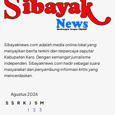
Sibayaknews.com adalah media online lokal yang
menyajikan berita terkini dan terpercaya seputar
Kabupaten Karo. Dengan semangat jurnalisme
independen, Sibayaknews.com hadir sebagai suara
masyarakat dan penyambung informasi kritis yang
mencerdaskan.
Agustus 2026
S
S
R
K
J
S
M
1
2
3