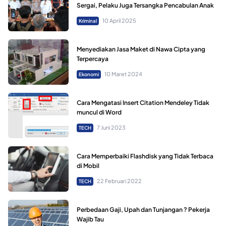
Sergai, Pelaku Juga Tersangka Pencabulan Anak
10 April 2025
Kriminal
Menyediakan Jasa Maket di Nawa Cipta yang
Terpercaya
10 Maret 2024
Ekonomi
Cara Mengatasi Insert Citation Mendeley Tidak
muncul di Word
7 Juni 2023
TECH
Cara Memperbaiki Flashdisk yang Tidak Terbaca
di Mobil
22 Februari 2022
TECH
Perbedaan Gaji, Upah dan Tunjangan ? Pekerja
Wajib Tau