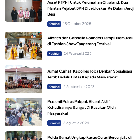
Asset PTPN I Untuk Perumahan Citraland, Dua
Mantan Pejabat BPN Di Jebloskan Ke Dalam Jeruji
Besi
15 Oktober 2025
Kriminal
Alldrich dan Gabriella Sounders Tampil Memukau
di Fashion Show Tangerang Festival
24 Februari 2025
Fashion
Jumat Curhat, Kapolres Toba Berikan Sosialisasi
Tertib Berlalu Lintas Kepada Masyarakat
2 September 2023
Kriminal
Personil Polres Pakpak Bharat Aktif
Kehadirannya Sangat Di Rasakan Oleh
Masyarakat
5 Agustus 2024
Kriminal
Polda Sumut Ungkap Kasus Curas Bersenjata di