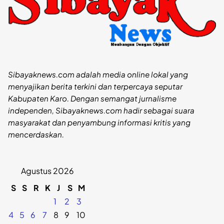
Sibayaknews.com adalah media online lokal yang
menyajikan berita terkini dan terpercaya seputar
Kabupaten Karo. Dengan semangat jurnalisme
independen, Sibayaknews.com hadir sebagai suara
masyarakat dan penyambung informasi kritis yang
mencerdaskan.
Agustus 2026
S
S
R
K
J
S
M
1
2
3
4
5
6
7
8
9
10