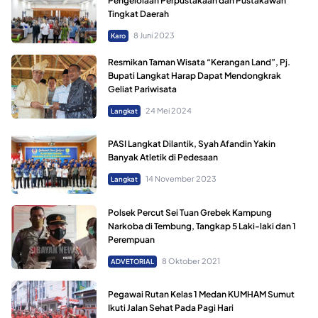
Pengelolaan Perpustakaan dan Pustakawan
Tingkat Daerah
8 Juni 2023
Karo
Resmikan Taman Wisata “Kerangan Land”, Pj.
Bupati Langkat Harap Dapat Mendongkrak
Geliat Pariwisata
24 Mei 2024
Langkat
PASI Langkat Dilantik, Syah Afandin Yakin
Banyak Atletik di Pedesaan
14 November 2023
Langkat
Polsek Percut Sei Tuan Grebek Kampung
Narkoba di Tembung, Tangkap 5 Laki-laki dan 1
Perempuan
8 Oktober 2021
ADVETORIAL
Pegawai Rutan Kelas 1 Medan KUMHAM Sumut
Ikuti Jalan Sehat Pada Pagi Hari