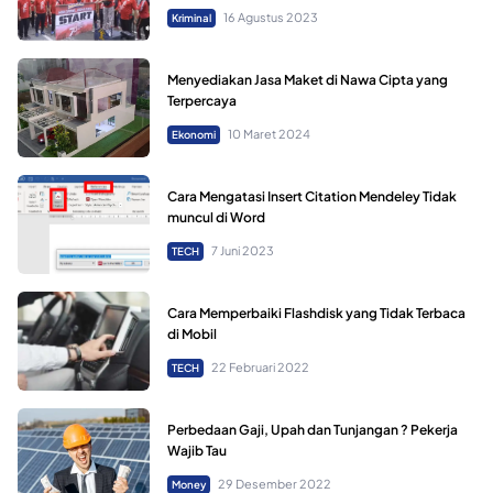
16 Agustus 2023
Kriminal
Menyediakan Jasa Maket di Nawa Cipta yang
Terpercaya
10 Maret 2024
Ekonomi
Cara Mengatasi Insert Citation Mendeley Tidak
muncul di Word
7 Juni 2023
TECH
Cara Memperbaiki Flashdisk yang Tidak Terbaca
di Mobil
22 Februari 2022
TECH
Perbedaan Gaji, Upah dan Tunjangan ? Pekerja
Wajib Tau
29 Desember 2022
Money