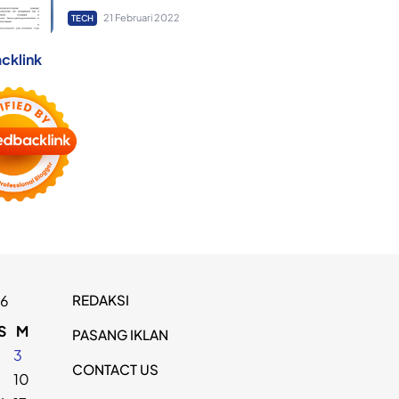
21 Februari 2022
TECH
cklink
REDAKSI
26
S
M
PASANG IKLAN
2
3
CONTACT US
9
10