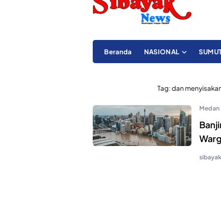
Beranda
NASIONAL
SUMU
Tag:
dan menyisakan 
Medan
Banj
Warg
sibaya