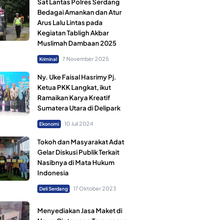
Sat Lantas Polres Serdang
Bedagai Amankan dan Atur
Arus Lalu Lintas pada
Kegiatan Tabligh Akbar
Muslimah Dambaan 2025
7 November 2025
Kriminal
Ny. Uke Faisal Hasrimy Pj.
Ketua PKK Langkat, ikut
Ramaikan Karya Kreatif
Sumatera Utara di Delipark
10 Juli 2024
Ekonomi
Tokoh dan Masyarakat Adat
Gelar Diskusi Publik Terkait
Nasibnya di Mata Hukum
Indonesia
17 Oktober 2023
Deli Serdang
Menyediakan Jasa Maket di