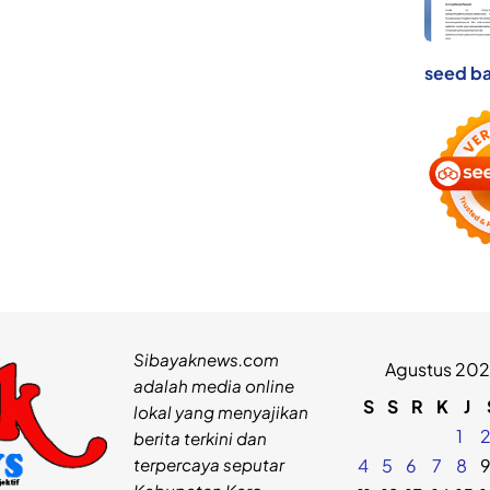
seed ba
Sibayaknews.com
Agustus 20
adalah media online
S
S
R
K
J
lokal yang menyajikan
1
berita terkini dan
terpercaya seputar
4
5
6
7
8