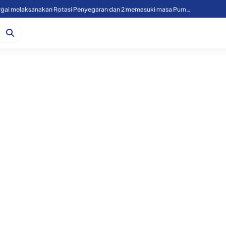
49 Personil Polres Sergai melaksanakan Rotasi Penyegaran dan 2 memasuki masa Purnawirawan