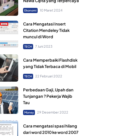
Nawa Cipta yang Terpercaya
10 Maret 2024
Ekonomi
Cara Mengatasi Insert
Citation Mendeley Tidak
muncul di Word
7 Juni 2023
TECH
Cara Memperbaiki Flashdisk
yang Tidak Terbaca di Mobil
22 Februari 2022
TECH
Perbedaan Gaji, Upah dan
Tunjangan ? Pekerja Wajib
Tau
29 Desember 2022
Money
Cara mengatasi spasi hilang
dari word 2010 ke word 2007