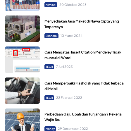
20 Oktober 2023
Kriminal
Menyediakan Jasa Maket di Nawa Cipta yang
Terpercaya
10 Maret 2024
Ekonomi
Cara Mengatasi Insert Citation Mendeley Tidak
muncul di Word
7 Juni 2023
TECH
Cara Memperbaiki Flashdisk yang Tidak Terbaca
di Mobil
22 Februari 2022
TECH
Perbedaan Gaji, Upah dan Tunjangan ? Pekerja
Wajib Tau
29 Desember 2022
Money