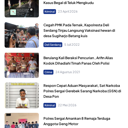
Kasus Begal di Teluk Mengkudu
23 April 2026
Kriminal
Cegah PMK Pada Ternak, Kapolresta Deli
Serdang Tinjau Langsung Vaksinasi hewan di
desa Sugiharjo Batang kuis
5 Juli 2022
Deli Serdang
Berulang Kali Beraksi Pencurian , Arifin Alias
Kodok Dihadiahi Timah Panas Oleh Polisi
24 Agustus 2021
Crime
Respon Cepat Aduan Masyarakat, Sat Narkoba
Polres Sergai Gerebek Sarang Narkoba (GSN) di
Desa Pon
22 Mei 2026
Kriminal
Polres Sergai Amankan 8 Remaja Terduga
Anggota Geng Motor