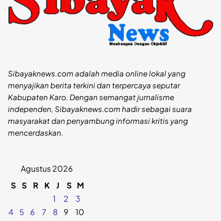
Sibayaknews.com adalah media online lokal yang
menyajikan berita terkini dan terpercaya seputar
Kabupaten Karo. Dengan semangat jurnalisme
independen, Sibayaknews.com hadir sebagai suara
masyarakat dan penyambung informasi kritis yang
mencerdaskan.
Agustus 2026
S
S
R
K
J
S
M
1
2
3
4
5
6
7
8
9
10