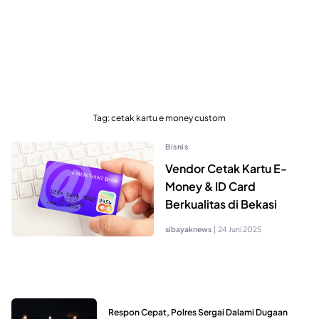
Tag:
cetak kartu e money custom
Bisnis
Vendor Cetak Kartu E-
Money & ID Card
Berkualitas di Bekasi
sibayaknews
|
24 Juni 2025
Respon Cepat, Polres Sergai Dalami Dugaan