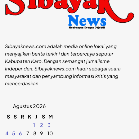
Sibayaknews.com adalah media online lokal yang
menyajikan berita terkini dan terpercaya seputar
Kabupaten Karo. Dengan semangat jurnalisme
independen, Sibayaknews.com hadir sebagai suara
masyarakat dan penyambung informasi kritis yang
mencerdaskan.
Agustus 2026
S
S
R
K
J
S
M
1
2
3
4
5
6
7
8
9
10