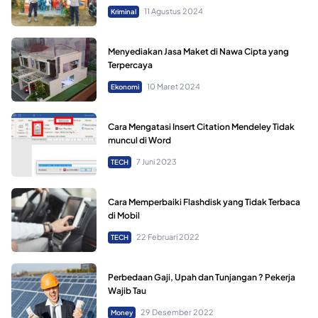
11 Agustus 2024
Kriminal
Menyediakan Jasa Maket di Nawa Cipta yang
Terpercaya
10 Maret 2024
Ekonomi
Cara Mengatasi Insert Citation Mendeley Tidak
muncul di Word
7 Juni 2023
TECH
Cara Memperbaiki Flashdisk yang Tidak Terbaca
di Mobil
22 Februari 2022
TECH
Perbedaan Gaji, Upah dan Tunjangan ? Pekerja
Wajib Tau
29 Desember 2022
Money