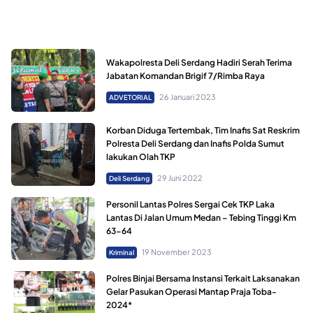
Wakapolresta Deli Serdang Hadiri Serah Terima
Jabatan Komandan Brigif 7/Rimba Raya
26 Januari 2023
ADVETORIAL
Korban Diduga Tertembak, Tim Inafis Sat Reskrim
Polresta Deli Serdang dan Inafis Polda Sumut
lakukan Olah TKP
29 Juni 2022
Deli Serdang
Personil Lantas Polres Sergai Cek TKP Laka
Lantas Di Jalan Umum Medan – Tebing Tinggi Km
63-64
19 November 2023
Kriminal
Polres Binjai Bersama Instansi Terkait Laksanakan
Gelar Pasukan Operasi Mantap Praja Toba-
2024*