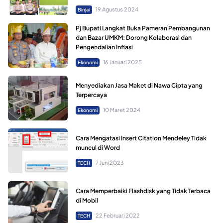
19 Agustus 2024
Binjai
Pj Bupati Langkat Buka Pameran Pembangunan
dan Bazar UMKM: Dorong Kolaborasi dan
Pengendalian Inflasi
16 Januari 2025
Ekonomi
Menyediakan Jasa Maket di Nawa Cipta yang
Terpercaya
10 Maret 2024
Ekonomi
Cara Mengatasi Insert Citation Mendeley Tidak
muncul di Word
7 Juni 2023
TECH
Cara Memperbaiki Flashdisk yang Tidak Terbaca
di Mobil
22 Februari 2022
TECH