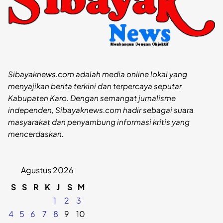
Sibayaknews.com adalah media online lokal yang
menyajikan berita terkini dan terpercaya seputar
Kabupaten Karo. Dengan semangat jurnalisme
independen, Sibayaknews.com hadir sebagai suara
masyarakat dan penyambung informasi kritis yang
mencerdaskan.
Agustus 2026
S
S
R
K
J
S
M
1
2
3
4
5
6
7
8
9
10