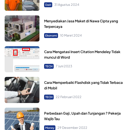
31 Agustus 2024
Dairi
Menyediakan Jasa Maket di Nawa Cipta yang
Terpercaya
10 Maret 2024
Ekonomi
Cara Mengatasi Insert Citation Mendeley Tidak
muncul di Word
7 Juni 2023
TECH
Cara Memperbaiki Flashdisk yang Tidak Terbaca
di Mobil
22 Februari 2022
TECH
Perbedaan Gaji, Upah dan Tunjangan ? Pekerja
Wajib Tau
29 Desember 2022
Money