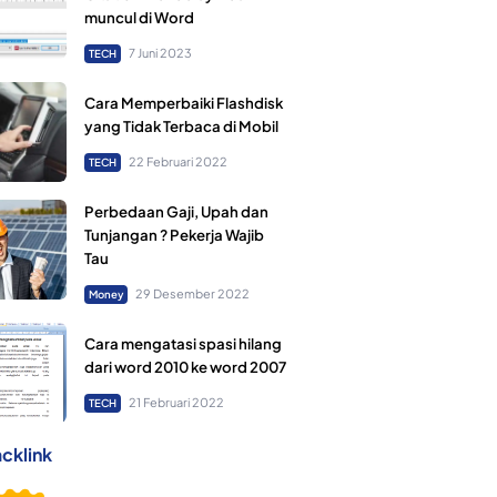
muncul di Word
7 Juni 2023
TECH
Cara Memperbaiki Flashdisk
yang Tidak Terbaca di Mobil
22 Februari 2022
TECH
Perbedaan Gaji, Upah dan
Tunjangan ? Pekerja Wajib
Tau
29 Desember 2022
Money
Cara mengatasi spasi hilang
dari word 2010 ke word 2007
21 Februari 2022
TECH
cklink