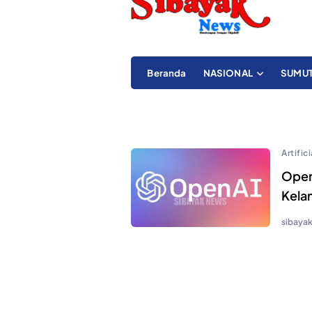
Beranda
NASIONAL
SUMU
Artific
Open
Kela
sibaya