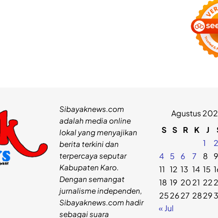
Sibayaknews.com
Agustus 20
adalah media online
S
S
R
K
J
lokal yang menyajikan
1
berita terkini dan
terpercaya seputar
4
5
6
7
8
Kabupaten Karo.
11
12
13
14
15
1
Dengan semangat
18
19
20
21
22
jurnalisme independen,
25
26
27
28
29
Sibayaknews.com hadir
« Jul
sebagai suara