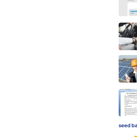
seed ba