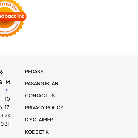
REDAKSI
26
S
M
PASANG IKLAN
2
3
CONTACT US
9
10
6
17
PRIVACY POLICY
23
24
DISCLAIMER
30
31
KODE ETIK