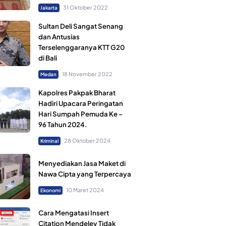
31 Oktober 2022
Jakarta
Sultan Deli Sangat Senang
dan Antusias
Terselenggaranya KTT G20
di Bali
18 November 2022
Medan
Kapolres Pakpak Bharat
Hadiri Upacara Peringatan
Hari Sumpah Pemuda Ke –
96 Tahun 2024.
28 Oktober 2024
Kriminal
Menyediakan Jasa Maket di
Nawa Cipta yang Terpercaya
10 Maret 2024
Ekonomi
Cara Mengatasi Insert
Citation Mendeley Tidak