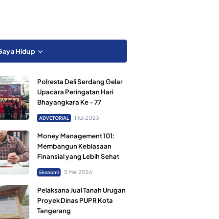
Gaya Hidup
Polresta Deli Serdang Gelar
Upacara Peringatan Hari
Bhayangkara Ke – 77
1 Juli 2023
ADVETORIAL
Money Management 101:
Membangun Kebiasaan
Finansial yang Lebih Sehat
5 Mei 2026
Ekonomi
Pelaksana Jual Tanah Urugan
Proyek Dinas PUPR Kota
Tangerang