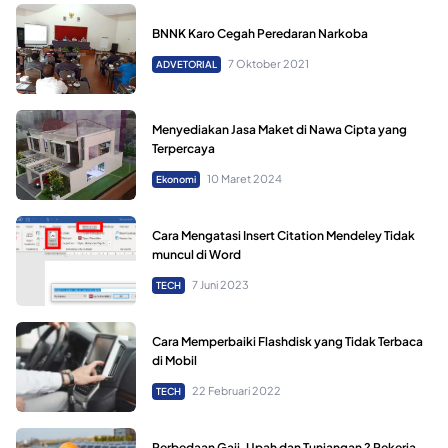
BNNK Karo Cegah Peredaran Narkoba
7 Oktober 2021
ADVETORIAL
Menyediakan Jasa Maket di Nawa Cipta yang
Terpercaya
10 Maret 2024
Ekonomi
Cara Mengatasi Insert Citation Mendeley Tidak
muncul di Word
7 Juni 2023
TECH
Cara Memperbaiki Flashdisk yang Tidak Terbaca
di Mobil
22 Februari 2022
TECH
Perbedaan Gaji, Upah dan Tunjangan ? Pekerja